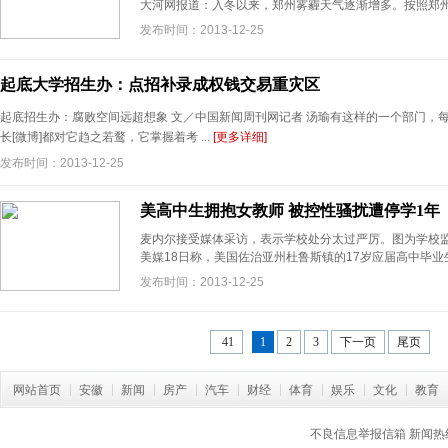
大河网报道：入冬以来，郑州雾霾天气逐渐增多。按照郑州市相
发布时间：2013-12-25
起底大学招生办：点招补录成权钱交易重灾区
起底招生办：腐败空间远超想象 文／中国新闻周刊网记者 汤瑜有这样的一个部门，
长[微博]都对它趋之若鹜，它掌握着考 ...
[更多详细]
发布时间：2013-12-25
美高中生拥抱女教师 被控性骚扰遭停学1年
麦内尔接受媒体采访，表示学校处分太过严厉。图为学校监
美媒18日称，美国佐治亚州杜鲁斯镇的17岁应届高中毕业生麦
发布时间：2013-12-25
41
1
2
3
下一页
尾页
网站首页
安徽
新闻
房产
汽车
财经
体育
娱乐
文化
教育
不良信息举报信箱
新闻热线: