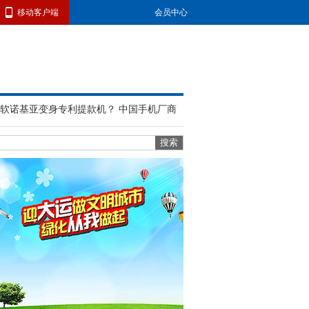
移动客户端
会员中心
软诺基亚变身专利提款机？ 中国手机厂商
刘强东：京东现金流低于60亿我捐1000万
台最大电信运营商高层变动：董事长将退休
三星Galaxy S4存在重大安全漏洞 或导通讯
员工从优酷离职：股票期权黄粱一梦 内部
三星回应S4 漏洞称正在调查 业内称智能手