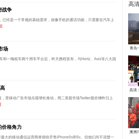
高
密战争
点，已经是一个常规的基础需求，就像手机的通话功能，只需要在汽车上
]
青岛
市场
一嗨租车两个用车平台后，昨天携程宣布，与Hertz、Avis等八大国
新高
高清
道，受移动广告市场乐观增长推动，周二美股市场Twitter股价继昨日上
]
的价格角力
澳洲
最大的移动通信运营商将很快开售iPhone5s和5c。但他们尚不清楚一