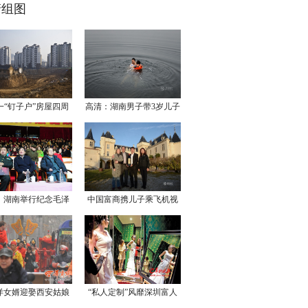
清组图
一“钉子户”房屋四周
高清：湖南男子带3岁儿子
被挖空成“孤
冬泳 河水冰冷
：湖南举行纪念毛泽
中国富商携儿子乘飞机视
东诞辰文艺晚会
察法国葡萄园时
洋女婿迎娶西安姑娘
“私人定制”风靡深圳富人