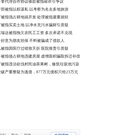
子拿代理合作协议催款被指敲诈引争议
干部被指以权谋私 以考察为名去多地旅游
官被指强占耕地搞开发 处理被指避重就轻
官被指买卖土地 以净水充污水骗财引质疑
兴瑞达被指拖欠农民工工资 多次承诺不兑现
子好意为朋友担保 不料被骗成了借款人
儿被指因医疗过错致夭折 医院推责引质疑
子被指侵占耕地违建房屋 虚增面积骗取拆迁补偿
官被指违法砍伐村民油茶果树，修筑垃圾池污染
境
业破产重整疑为逃债，877万元债权只给23万元