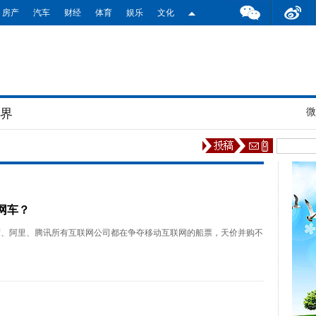
房产
汽车
财经
体育
娱乐
文化
业界
微
老
网车？
度、阿里、腾讯所有互联网公司都在争夺移动互联网的船票，天价并购不