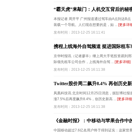
“霸天虎”来敲门：人机交互背后的秘
本报记者 周开平 广州报道通过驾车由A点到达B
装载一个导航。人们现在想要的是，如 ...
[更多详细
发布时间：2013-12-25 16:11:41
携程上线海外自驾频道 挺进国际租车
京华时报讯（记者廖丰）继上周大手笔投资易到用车和
际领先租车公司合作，上线海外自驾 ...
[更多详细]
发布时间：2013-12-25 16:11:38
Twitter股价周二飙升8.4% 再创历史
凤凰科技讯 北京时间12月25日消息，据彭博社报
涨7.5%后再度飙升8.4%，创历史新高 ...
[更多详细
发布时间：2013-12-25 16:11:38
《金融时报》：中移动与苹果合作中
中国移动超过7.6亿名用户终于得到证实：这家世界