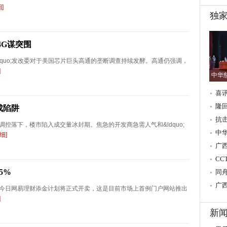
]
独
4G谋突围
rdquo;发改委对于美国芯片巨头高通的垄断调查持续发酵。高通仍强调，
]
中华慈
喜
隆
成陷阱
抗
控落下，楼市陷入成交量冰封期。焦急的开发商急需人气和&ldquo;
进
中
细]
贵
广
交
CC
5%
香
同
会
广
今日网易理财添金计划将正式开卖，这是目前市场上首例门户网站推出
]
新