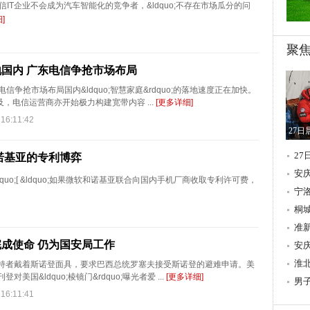
T企业不会成为汽车智能化的竞争者，&ldquo;不存在市场瓜分的问
]
聚
国内 广东电信争抢市场布局
信争抢市场布局国内&ldquo;智慧家庭&rdquo;的落地速度正在加快。
，电信运营商亦开始极力构建宽带内容 ...
[更多详细]
6:11:42
27日
27
诺基亚的专利博弈
安
quo;[ &ldquo;如果微软和诺基亚联合向国内手机厂商收取专利许可费，
留
宁
施
桐城
着
准
成使命 仍为国安局工作
献“
安
乐
淮
支持者戴着斯诺登面具，要求巴西总统罗塞夫接受斯诺登的避难申请。美
美国&ldquo;棱镜门&rdquo;曝光者爱 ...
[更多详细]
一
男
6:11:41
款