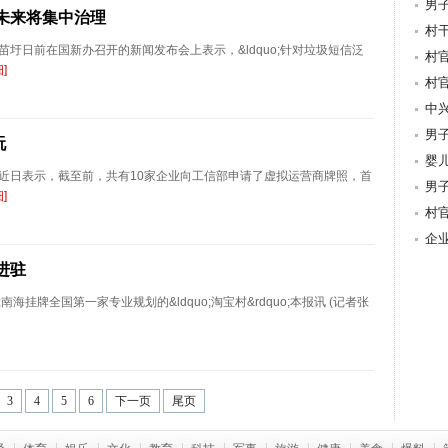
男
 未来将集中治理
村
圩日前在国新办召开的新闻发布会上表示，&ldquo;针对垃圾短信泛
村
]
村
中
男
玩
婴
近日表示，截至前，共有10家企业向工信部申请了虚拟运营商牌照，首
男
]
村
环
企
进驻
o;南海挂牌全国第一家专业规划的&ldquo;淘宝村&rdquo;本报讯 (记者张
3
4
5
6
下一页
尾页