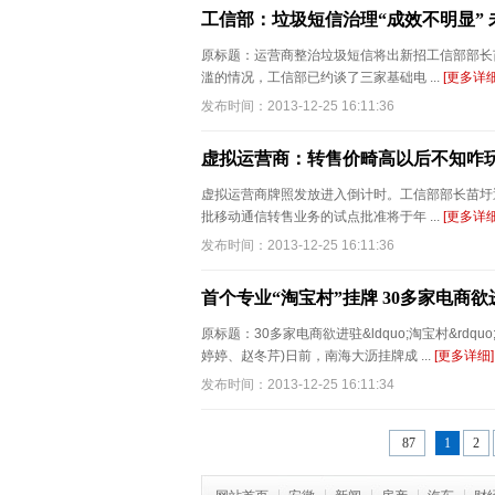
工信部：垃圾短信治理“成效不明显”
原标题：运营商整治垃圾短信将出新招工信部部长苗
滥的情况，工信部已约谈了三家基础电 ...
[更多详细
发布时间：2013-12-25 16:11:36
虚拟运营商：转售价畸高以后不知咋
虚拟运营商牌照发放进入倒计时。工信部部长苗圩
批移动通信转售业务的试点批准将于年 ...
[更多详细
发布时间：2013-12-25 16:11:36
首个专业“淘宝村”挂牌 30多家电商欲
原标题：30多家电商欲进驻&ldquo;淘宝村&rdqu
婷婷、赵冬芹)日前，南海大沥挂牌成 ...
[更多详细]
发布时间：2013-12-25 16:11:34
87
1
2