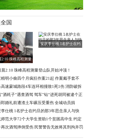
焦全国
安庆李仕桃 1名护士在约
旦的那3年思念亲
晨2:10 珠峰高程测量
登山队开始冲顶
日晨2:10 珠峰高程测量登山队开始冲顶！
庆精明小偷四个月疯狂作案21起 作案戴手套不
痕迹
洛高速蒙城路段4车连环相撞致1死1伤 消防破拆
救
”酒耗子“遇查酒驾 驾车”钻“进死胡同被逮个正
新郎婚礼前遭渣土车碾压受重伤 全城动员捐
熊猫血”
庆李仕桃 1名护士在约旦的那3年思念亲人与快
工作并存
北师范大学72个大学生资助1个贫困高中生 约定
起毕业
子再次酒驾摔倒受伤 民警警告无效将其刑拘并罚