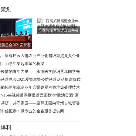
女方娃堵门要红
圈
家策划
广西能拓新能源企业年会
暨参观考察垃圾
善总会2021爱警惠
警公益慈善活动
讯：皇尊庄园入选农业产业化省级重点龙头企业
回：为学生架起希望的桥梁
击疫情的青年力量——承德医学院冯景瑶同学先
事迹
华慈善总会2021爱警惠警公益慈善活动捐赠仪式
州举行
西能拓新能源企业年会暨参观考察垃圾处理技术
流会在桂林举
TV15央视频道深度报道曹家魏池“魏池贡酒”酒
天下！
舟共济，共守家园——皇尊庄园向青州古城管委
捐赠防疫物资
西中信恒泰：做专业的全咨服务提供商
闻爆料