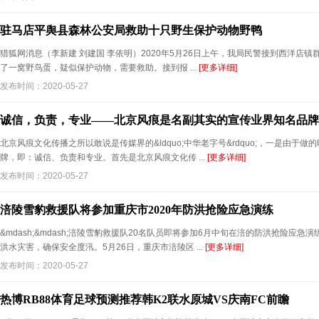
驻马店平舆县森林公安局救助十只野生保护动物野鸭
猎狐网消息（李新建 刘建国 李依明）2020年5月26日上午，我局民警接到西洋店
了一窝野鸟蛋，疑似保护动物，需要救助。接到报 ...
[更多详细]
发布时间：2020-05-27
诚信，负责，专业——北京风痕是名副其实的宣传业界知名品牌
北京风痕文化传播之所以敢说是传媒界的&ldquo;中华老字号&rdquo;，一是由于
牌，即：诚信、负责和专业。首先是北京风痕文化传 ...
[更多详细]
发布时间：2020-05-27
涪陵雪豹救援队将参加重庆市2020年防洪抢险应急演练
&mdash;&mdash;涪陵雪豹救援队20名队员即将参加6月中旬在涪的防洪抢险应
洪水灾害，确保安全度汛。5月26日，重庆市涪陵区 ...
[更多详细]
发布时间：2020-05-27
热博RB88体育足球预测推荐韩K2联水原城VS庆南FC前瞻