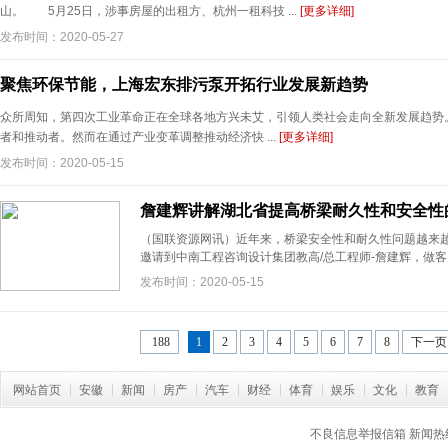
山。 5月25日，涉事房屋的出租方、杭州一租科技 ...
[更多详细]
发布时间：2020-05-27
聚焦环保节能，上海宏东排污泵开拓行业发展新趋势
众所周知，第四次工业革命正在全球各地方兴未艾，引领人类社会走向全新发展趋势
者和推动者。然而在通过产业变革调整推动经济快 ...
[更多详细]
发布时间：2020-05-15
詹建辉讲解湖北省提高桥梁耐久性和安全性
（国联资源网讯）近年来，桥梁安全性和耐久性问题越来越
邀请到中南工程咨询设计集团教高/总工程师-詹建辉，做客国
发布时间：2020-05-15
188
1
2
3
4
5
6
7
8
下一页
网站首页
安徽
新闻
房产
汽车
财经
体育
娱乐
文化
教育
不良信息举报信箱
新闻热线: