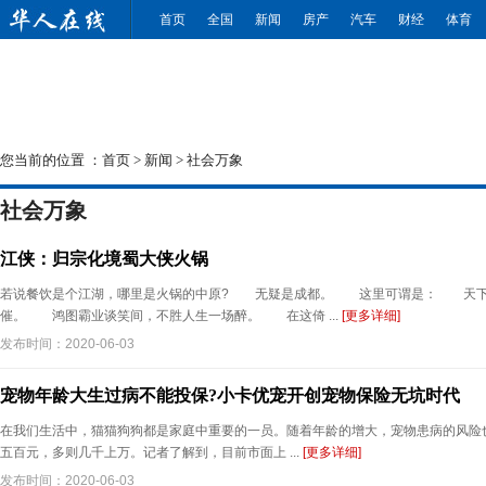
首页
全国
新闻
房产
汽车
财经
体育
您当前的位置 ：
首页
>
新闻
>
社会万象
社会万象
江侠：归宗化境蜀大侠火锅
若说餐饮是个江湖，哪里是火锅的中原? 无疑是成都。 这里可谓是： 天下
催。 鸿图霸业谈笑间，不胜人生一场醉。 在这倚 ...
[更多详细]
发布时间：2020-06-03
宠物年龄大生过病不能投保?小卡优宠开创宠物保险无坑时代
在我们生活中，猫猫狗狗都是家庭中重要的一员。随着年龄的增大，宠物患病的风险
五百元，多则几千上万。记者了解到，目前市面上 ...
[更多详细]
发布时间：2020-06-03