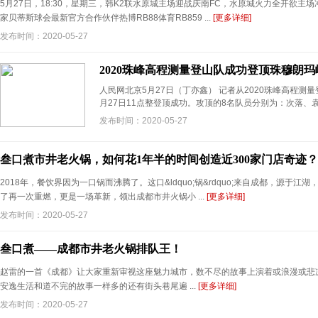
5月27日，18:30，星期三，韩K2联水原城主场迎战庆南FC，水原城火力全开欲
家贝蒂斯球会最新官方合作伙伴热博RB88体育RB859 ...
[更多详细]
发布时间：2020-05-27
2020珠峰高程测量登山队成功登顶珠穆朗玛
人民网北京5月27日（丁亦鑫） 记者从2020珠峰高程测量
月27日11点整登顶成功。攻顶的8名队员分别为：次落、袁复
发布时间：2020-05-27
叁口煮市井老火锅，如何花1年半的时间创造近300家门店奇迹？
2018年，餐饮界因为一口锅而沸腾了。这口&ldquo;锅&rdquo;来自成都，源于
了再一次重燃，更是一场革新，领出成都市井火锅小 ...
[更多详细]
发布时间：2020-05-27
叁口煮——成都市井老火锅排队王！
赵雷的一首《成都》让大家重新审视这座魅力城市，数不尽的故事上演着或浪漫或悲
安逸生活和道不完的故事一样多的还有街头巷尾遍 ...
[更多详细]
发布时间：2020-05-27