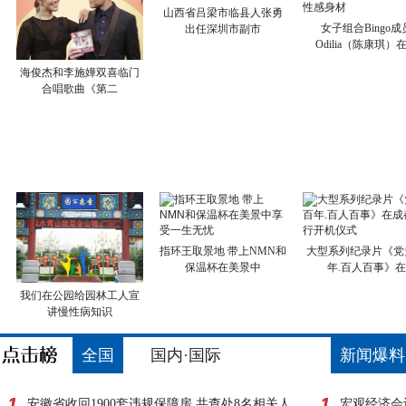
山西省吕梁市临县人张勇
女子组合Bingo成
出任深圳市副市
Odilia（陈康琪）
海俊杰和李施嬅双喜临门
合唱歌曲《第二
指环王取景地 带上NMN和
大型系列纪录片《党
保温杯在美景中
年.百人百事》在
我们在公园给园林工人宣
讲慢性病知识
全国
国内·国际
新闻爆料
安徽省收回1900套违规保障房 共查处8名相关人
宏观经济会