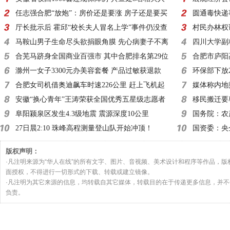
员
任志强合肥“放炮”：房价还是要涨 房子还是要买
度有望加大
圆通毒快递
厅长批示后 霍邱“校长夫人冒名上学”事件仍没查
村民办林权
清
马鞍山男子生命尽头欲捐眼角膜 先心病妻子不离
四川大学副
不弃
合芜马跻身全国商业百强市 其中合肥排名第29位
合肥市庐阳
滁州一女子3300元办美容套餐 产品过敏获退款
用餐
环保部下放
合肥女司机借奥迪飙车时速226公里 赶上飞机起
不是走过场
媒体称内地
飞速度
安徽“换心青年”王涛荣获全国优秀五星级志愿者
完怎么办问
移民搬迁要
殊荣
阜阳颍泉区发生4.3级地震 震源深度10公里
国务院：农
27日晨2:10 珠峰高程测量登山队开始冲顶！
绩考核
国资委：央
体方案
版权声明：
·凡注明来源为“华人在线”的所有文字、图片、音视频、美术设计和程序等作品，
面授权，不得进行一切形式的下载、转载或建立镜像。
·凡注明为其它来源的信息，均转载自其它媒体，转载目的在于传递更多信息，并
负责。