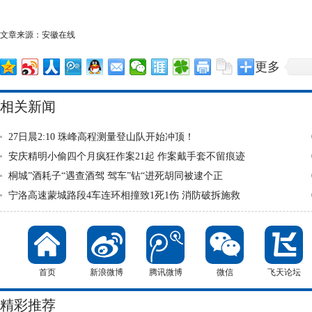
文章来源：安徽在线
更多
相关新闻
27日晨2:10 珠峰高程测量登山队开始冲顶！
安庆精明小偷四个月疯狂作案21起 作案戴手套不留痕迹
桐城”酒耗子“遇查酒驾 驾车”钻“进死胡同被逮个正
宁洛高速蒙城路段4车连环相撞致1死1伤 消防破拆施救
首页
新浪微博
腾讯微博
微信
飞天论坛
精彩推荐