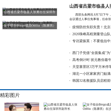
山西省吕梁市临县人
山西省吕梁市临县人张勇出任深圳市
西部头条网讯 8月7日下
会议通过人事任免事项，任命张
副市
国周...
详细》
女子组合Bingo成员Odilia（陈康琪）
疫情防控失职失责！北京
在沙
2020珠峰高程测量登山
专访梁振英：不要低估中
西门子凭借“全面集成”为
高考倒计时 状元教你最
天堂寨景区3万平方米停车
湖北一小区家家房门贴满小
韩国32名救援队员启程前
精彩图片