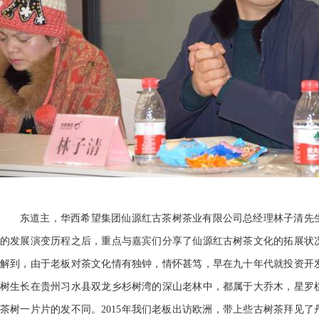
东道主，华西希望集团仙源红古茶树茶业有限公司总经理林子清先
的发展演变历程之后，重点与嘉宾们分享了仙源红古树茶文化的拓展状
解到，由于老板对茶文化情有独钟，情怀甚笃，早在九十年代就投资开
树生长在贵州习水县双龙乡杉树湾的深山老林中，都属于大乔木，星罗
茶树一片片的发不同。2015年我们老板出访欧洲，带上些古树茶拜见