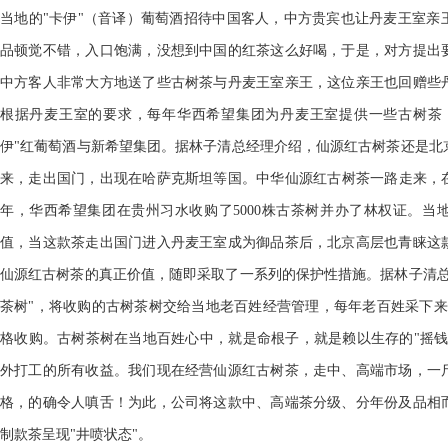
当地的"卡伊"（音译）葡萄酒招待中国客人，中方贵宾也让丹麦王室亲
品顿觉不错，入口饱满，没想到中国的红茶这么好喝，于是，对方提出
中方客人非常大方地送了些古树茶与丹麦王室亲王，这位亲王也回赠些
根据丹麦王室的要求，每年华西希望集团为丹麦王室提供一些古树茶
伊"红葡萄酒与新希望集团。据林子清总经理介绍，仙源红古树茶还是北
来，走出国门，出现在哈萨克斯坦等国。中华仙源红古树茶一路走来，在
年，华西希望集团在贵州习水收购了5000株古茶树并办了林权证。当
值，当这款茶走出国门进入丹麦王室成为御品茶后，北京高层也青睐这
仙源红古树茶的真正价值，随即采取了一系列的保护性措施。据林子清总
茶树"，将收购的古树茶树交给当地老百姓经营管理，每年老百姓采下来
格收购。古树茶树在当地百姓心中，就是命根子，就是赖以生存的"摇钱
外打工的所有收益。我们现在经营仙源红古树茶，走中、高端市场，一斤
格，的确令人嗔舌！为此，公司将这款中、高端茶分级、分年份及品相
制款茶呈现"井喷状态"。