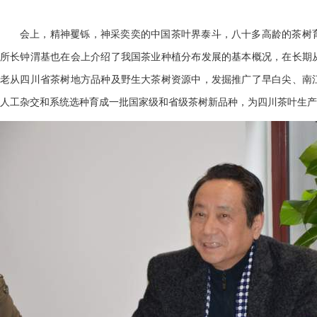
会上，精神矍铄，神采奕奕的中国茶叶界泰斗，八十多高龄的茶树
所长钟渭基也在会上介绍了我国茶业种植分布发展的基本概况，在长期
老从四川省茶树地方品种及野生大茶树资源中，发掘推广了早白尖、南
人工杂交和系统选种育成一批国家级和省级茶树新品种，为四川茶叶生产