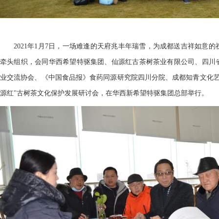
2021年1月7日，一场难逢的天府兆丰年瑞雪，为成都送吉祥如意
牵头组织，会同华西希望特驱集团、仙源红古茶树茶业有限公司、四川
业交流协会、《中国食品报》食药同源研究院四川分院、成都知青文化艺
源红"古树茶文化保护发展研讨会，在华西新希望特驱集团总部举行。