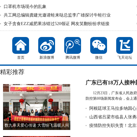
口罩机市场现今的乱象
共工网总编辑龚建光邀请蛙来哒总监李广雄探讨牛蛙行业
女子贪食EZZ减肥果冻错过520领证 网友笑翻纷纷求链接
首页
新浪微博
腾讯微博
微信
飞天论坛
精彩推荐
广东已有18万人接
何时能接种？权威回
12月23日，广东省人民
防控第69场新闻发布会，会上
情...
详细》
阿根廷球王马拉多纳因心
山西省吕梁市临县人张勇
数九寒天爱心传递 大雪纷飞温暖人间
疫情防控失职失责！北京