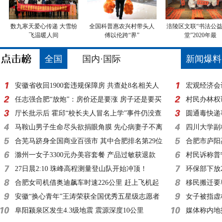
数九寒天爱心传递 大雪纷
全国科普惠农兴村带头人
涪陵区文联“书法公
飞温暖人间
傅以伦跨“界”
堂”2020年最
全国
国内·国际
新闻爆料
安徽省收回1900套违规保障房 共查处8名相关人
宏观经济会
员
任志强合肥“放炮”：房价还是要涨 房子还是要买
度有望加大
村民办林权
厅长批示后 霍邱“校长夫人冒名上学”事件仍没查
圆通毒快递
清
马鞍山男子生命尽头欲捐眼角膜 先心病妻子不离
四川大学副
不弃
合芜马跻身全国商业百强市 其中合肥排名第29位
合肥市庐阳
滁州一女子3300元办美容套餐 产品过敏获退款
用餐
村民诉称普
27日晨2:10 珠峰高程测量登山队开始冲顶！
末令人唏嘘
环保部下放
合肥女司机借奥迪飙车时速226公里 赶上飞机起
不是走过场
移民搬迁要
飞速度
安徽“换心青年”王涛荣获全国优秀五星级志愿者
女子被指虚
殊荣
阜阳颍泉区发生4.3级地震 震源深度10公里
疑
媒体称内地