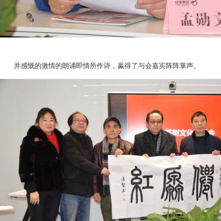
并感慨的激情的朗诵即情所作诗，蠃得了与会嘉宾阵阵掌声。