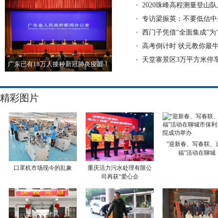
2020珠峰高程测量登山
专访梁振英：不要低估中
西门子凭借“全面集成”为
高考倒计时 状元教你最
天堂寨景区3万平方米停车
广东已有18万人接种新冠肺炎疫苗！
普通
精彩图片
“迎新春、写春联、
福”活动在聊城
口罩机市场现今的乱象
重庆活力污水处理有限公
司再获“爱心企